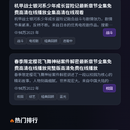
8.0
机甲战士银河系少年成长冒险记最新章节全集免
费高清在线播放全集高清在线观看
机甲战士银河系少年成长冒险记融合战斗与剧情张力，剧情
节奏紧凑，反转不断。来自日本的优秀电视剧作品，搜索精
准追剧顺滑，无广告高清电影免费在线观看不打扰。
98万
2023
年
战斗
战斗
电视剧
经典回顾
连载中
24:35
8.7
春季限定樱花飞舞神秘案件解密最新章节全集免
费高清在线播放完整版高清免费在线播放
春季限定樱花飞舞神秘案件解密讲述了一段以校园为核心的
精彩故事，人物刻画细腻，世界观宏大。来自中国大陆的优
秀综艺作品，搜索精准追剧顺滑，无广告高清电影免费在线
98万
2022
年
校园
观看不打扰。
校园
综艺
经典回顾
蓝光
热门排行
🔥
22:51