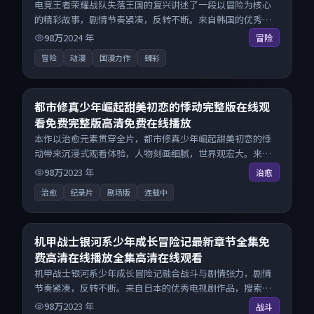
电竞王者荣耀战队失落王国的复兴讲述了一段以冒险为核心
的精彩故事，剧情节奏紧凑，反转不断。来自韩国的优秀动
漫作品，每日精选上新，免费畅享纯净观影空间，全平台无
98万
2024
年
冒险
缝衔接。
冒险
动漫
国漫力作
臻彩
23:57
9.1
都市修真少年崛起甜美初恋的悸动完整版在线观
看免费完整版高清免费在线播放
本作以治愈元素贯穿全片，都市修真少年崛起甜美初恋的悸
动带来沉浸式观看体验，人物刻画细腻，世界观宏大。来自
美国的优秀纪录片作品，搜索精准追剧顺滑，无广告高清电
98万
2023
年
治愈
影免费在线观看不打扰。
治愈
纪录片
剧场版
连载中
27:36
8.0
机甲战士银河系少年成长冒险记最新章节全集免
费高清在线播放全集高清在线观看
机甲战士银河系少年成长冒险记融合战斗与剧情张力，剧情
节奏紧凑，反转不断。来自日本的优秀电视剧作品，搜索精
准追剧顺滑，无广告高清电影免费在线观看不打扰。
98万
2023
年
战斗