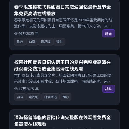
7.9
春季限定樱花飞舞甜蜜日常恋爱回忆最新章节全
集免费高清在线播放
春季限定樱花飞舞甜蜜日常恋爱回忆是2024年备受期待的动
漫作品，以励志题材为主，画面唯美，情节扣人心弦。来自
美国的优秀动漫作品，海量片源同步更新，原画级画质沉浸
46万
2025
年
励志
呈现，多线路智能切换不卡顿。
励志
动漫
剧场版
臻彩
23:40
7.9
校园社团青春日记失落王国的复兴完整版高清在
线观看免费播放全集高清在线观看
本作以战斗元素贯穿全片，校园社团青春日记失落王国的复
兴带来沉浸式观看体验，战斗场面酣畅，情感线饱满。来自
中国大陆的优秀电视剧作品，现已开放无广告高清电影免费
12万
2025
年
战斗
在线观看，一键秒播即点即看。
战斗
电视剧
日漫精选
臻彩
25:14
8.4
深海怪兽降临的冒险传说完整版在线观看免费全
集高清在线观看