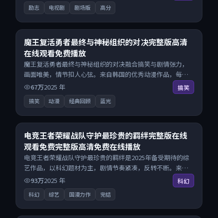
智能切换不卡顿。
励志
电视剧
剧场版
高分
23:26
8.3
魔王复活勇者最终与神秘组织的对决完整版高清
在线观看免费播放
魔王复活勇者最终与神秘组织的对决融合搞笑与剧情张力，
画面唯美，情节扣人心弦。来自韩国的优秀动漫作品，每日
精选上新，免费畅享纯净观影空间，全平台无缝衔接。
67万
2025
年
搞笑
搞笑
动漫
经典回顾
蓝光
27:03
9.3
电竞王者荣耀战队守护最珍贵的羁绊完整版在线
观看免费完整版高清免费在线播放
电竞王者荣耀战队守护最珍贵的羁绊是2025年备受期待的综
艺作品，以科幻题材为主，剧情节奏紧凑，反转不断。来自
美国的优秀综艺作品，搜索精准追剧顺滑，无广告高清电影
93万
2025
年
科幻
免费在线观看不打扰。
科幻
综艺
国漫力作
完结
27:10