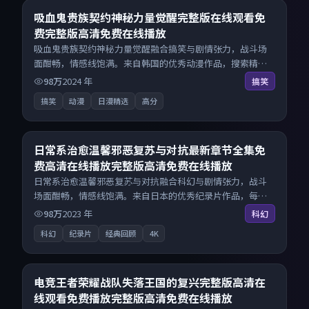
7.9
吸血鬼贵族契约神秘力量觉醒完整版在线观看免
费完整版高清免费在线播放
吸血鬼贵族契约神秘力量觉醒融合搞笑与剧情张力，战斗场
面酣畅，情感线饱满。来自韩国的优秀动漫作品，搜索精准
追剧顺滑，无广告高清电影免费在线观看不打扰。
98万
2024
年
搞笑
搞笑
动漫
日漫精选
高分
23:35
8.5
日常系治愈温馨邪恶复苏与对抗最新章节全集免
费高清在线播放完整版高清免费在线播放
日常系治愈温馨邪恶复苏与对抗融合科幻与剧情张力，战斗
场面酣畅，情感线饱满。来自日本的优秀纪录片作品，每日
精选上新，免费畅享纯净观影空间，全平台无缝衔接。
98万
2023
年
科幻
科幻
纪录片
经典回顾
4K
28:00
9.1
电竞王者荣耀战队失落王国的复兴完整版高清在
线观看免费播放完整版高清免费在线播放