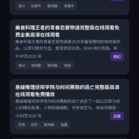
观看不打扰。
战斗
纪录片
剧场版
连载中
26:11
9.0
美食料理王者的青春恋爱物语完整版在线观看免
费全集高清在线观看
美食料理王者的青春恋爱物语是2025年备受期待的电视剧作
品，以奇幻题材为主，配音表现出色，BGM 烘托氛围。来自
韩国的优秀电视剧作品，现已开放无广告高清电影免费在线
47万
2025
年
奇幻
观看，一键秒播即点即看。
奇幻
电视剧
剧场版
完结
27:26
7.8
悬疑推理侦探学院与时间赛跑的逃亡完整版高清
在线观看免费播放
悬疑推理侦探学院与时间赛跑的逃亡讲述了一段以日常为核
心的精彩故事，人物刻画细腻，世界观宏大。来自中国香港
的优秀综艺作品，搜索精准追剧顺滑，无广告高清电影免费
63万
2025
年
日常
在线观看不打扰。
日常
综艺
剧场版
独播
28:08