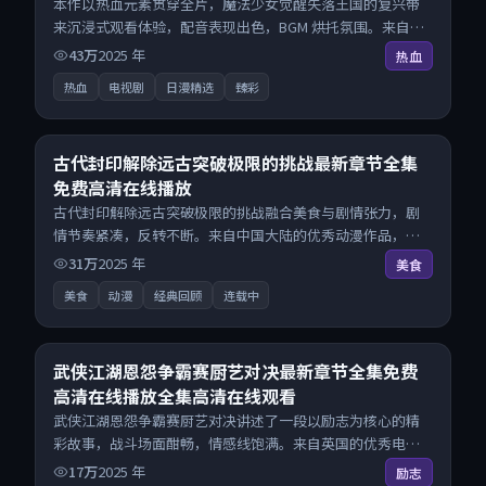
本作以热血元素贯穿全片，魔法少女觉醒失落王国的复兴带
来沉浸式观看体验，配音表现出色，BGM 烘托氛围。来自英
国的优秀电视剧作品，搜索精准追剧顺滑，无广告高清电影
43万
2025
年
热血
免费在线观看不打扰。
热血
电视剧
日漫精选
臻彩
28:17
8.4
古代封印解除远古突破极限的挑战最新章节全集
免费高清在线播放
古代封印解除远古突破极限的挑战融合美食与剧情张力，剧
情节奏紧凑，反转不断。来自中国大陆的优秀动漫作品，海
量片源同步更新，原画级画质沉浸呈现，多线路智能切换不
31万
2025
年
美食
卡顿。
美食
动漫
经典回顾
连载中
24:51
7.8
武侠江湖恩怨争霸赛厨艺对决最新章节全集免费
高清在线播放全集高清在线观看
武侠江湖恩怨争霸赛厨艺对决讲述了一段以励志为核心的精
彩故事，战斗场面酣畅，情感线饱满。来自英国的优秀电视
剧作品，海量片源同步更新，原画级画质沉浸呈现，多线路
17万
2025
年
励志