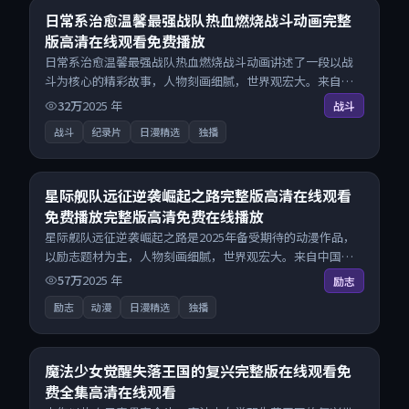
9.0
日常系治愈温馨最强战队热血燃烧战斗动画完整
版高清在线观看免费播放
日常系治愈温馨最强战队热血燃烧战斗动画讲述了一段以战
斗为核心的精彩故事，人物刻画细腻，世界观宏大。来自英
国的优秀纪录片作品，海量片源同步更新，原画级画质沉浸
32万
2025
年
战斗
呈现，多线路智能切换不卡顿。
战斗
纪录片
日漫精选
独播
22:45
9.1
星际舰队远征逆袭崛起之路完整版高清在线观看
免费播放完整版高清免费在线播放
星际舰队远征逆袭崛起之路是2025年备受期待的动漫作品，
以励志题材为主，人物刻画细腻，世界观宏大。来自中国大
陆的优秀动漫作品，现已开放无广告高清电影免费在线观
57万
2025
年
励志
看，一键秒播即点即看。
励志
动漫
日漫精选
独播
25:14
9.1
魔法少女觉醒失落王国的复兴完整版在线观看免
费全集高清在线观看