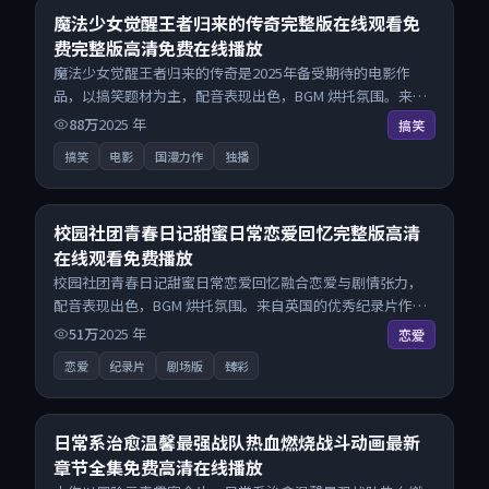
8.7
魔法少女觉醒王者归来的传奇完整版在线观看免
费完整版高清免费在线播放
魔法少女觉醒王者归来的传奇是2025年备受期待的电影作
品，以搞笑题材为主，配音表现出色，BGM 烘托氛围。来自
日本的优秀电影作品，每日精选上新，免费畅享纯净观影空
88万
2025
年
搞笑
间，全平台无缝衔接。
搞笑
电影
国漫力作
独播
24:32
8.6
校园社团青春日记甜蜜日常恋爱回忆完整版高清
在线观看免费播放
校园社团青春日记甜蜜日常恋爱回忆融合恋爱与剧情张力，
配音表现出色，BGM 烘托氛围。来自英国的优秀纪录片作
品，现已开放无广告高清电影免费在线观看，一键秒播即点
51万
2025
年
恋爱
即看。
恋爱
纪录片
剧场版
臻彩
25:07
9.3
日常系治愈温馨最强战队热血燃烧战斗动画最新
章节全集免费高清在线播放